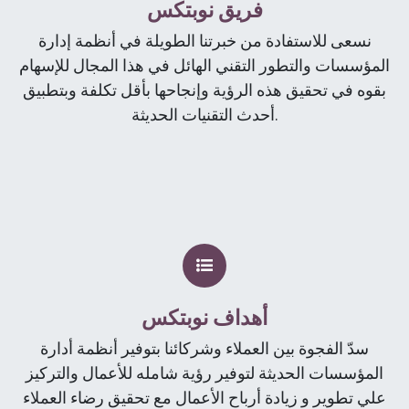
فريق نوبتكس
نسعى للاستفادة من خبرتنا الطویلة في أنظمة إدارة
المؤسسات والتطور التقني الھائل في ھذا المجال للإسھام
بقوه في تحقیق ھذه الرؤیة وإنجاحھا بأقل تكلفة وبتطبيق
أحدث التقنیات الحدیثة.
أهداف نوبتكس
سدّ الفجوة بین العملاء وشركائنا بتوفیر أنظمة أدارة
المؤسسات الحدیثة لتوفیر رؤیة شامله للأعمال والتركیز
علي تطویر و زیادة أرباح الأعمال مع تحقيق رضاء العملاء