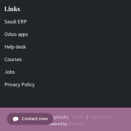
Links
Saudi ERP
Odoo apps
Help desk
Courses
Jobs
Privacy Policy
Copyright © Noptechs
English (US)
|
الْعَرَبيّة
Contact now
Powered by
Noptechs